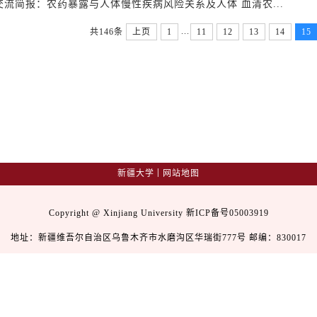
交流简报：农药暴露与人体慢性疾病风险关系及人体 血清农...
...
共146条
上页
1
11
12
13
14
15
|
新疆大学
网站地图
Copyright @ Xinjiang University 新ICP备号05003919
地址：新疆维吾尔自治区乌鲁木齐市水磨沟区华瑞街777号 邮编：830017