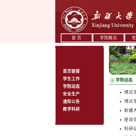
首 页
学院概况
党
首页链接
学生工作
学院动态
学院动态
博达
安全生产
博达生
通知公告
教学科研
新疆
座谈
科研